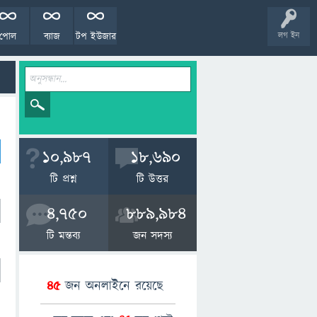
পোল
ব্যাজ
টপ ইউজার
লগ ইন
10,987
18,690
টি প্রশ্ন
টি উত্তর
4,750
889,984
টি মন্তব্য
জন সদস্য
45
জন অনলাইনে রয়েছে