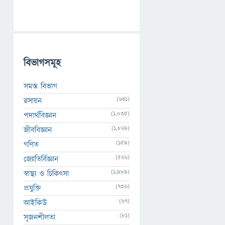
বিভাগসমূহ
সমস্ত বিভাগ
(641)
রসায়ন
(1,035)
পদার্থবিজ্ঞান
(1,829)
জীববিজ্ঞান
(159)
গণিত
(526)
জ্যোতির্বিজ্ঞান
(1,989)
স্বাস্থ্য ও চিকিৎসা
(736)
প্রযুক্তি
(67)
আইকিউ
(81)
সৃজনশীলতা