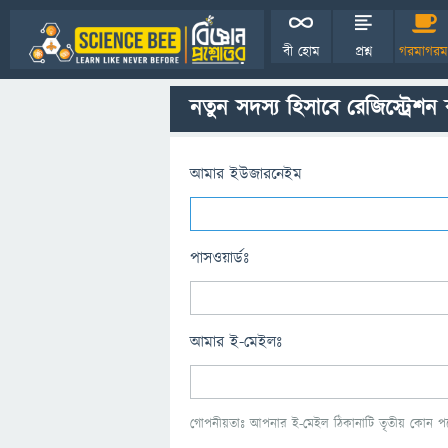
বী হোম
প্রশ্ন
গরমাগরম
নতুন সদস্য হিসাবে রেজিস্ট্রেশন
আমার ইউজারনেইম
পাসওয়ার্ডঃ
আমার ই-মেইলঃ
গোপনীয়তাঃ আপনার ই-মেইল ঠিকানাটি তৃতীয় কোন পক্ষ