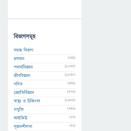
বিভাগসমূহ
সমস্ত বিভাগ
(641)
রসায়ন
(1,035)
পদার্থবিজ্ঞান
(1,830)
জীববিজ্ঞান
(159)
গণিত
(526)
জ্যোতির্বিজ্ঞান
(1,989)
স্বাস্থ্য ও চিকিৎসা
(736)
প্রযুক্তি
(67)
আইকিউ
(81)
সৃজনশীলতা