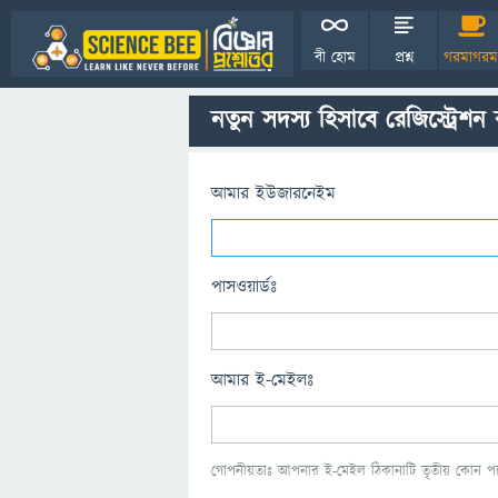
বী হোম
প্রশ্ন
গরমাগরম
নতুন সদস্য হিসাবে রেজিস্ট্রেশন
আমার ইউজারনেইম
পাসওয়ার্ডঃ
আমার ই-মেইলঃ
গোপনীয়তাঃ আপনার ই-মেইল ঠিকানাটি তৃতীয় কোন পক্ষ