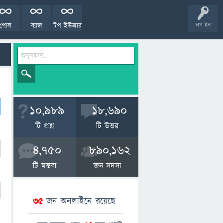
পোল
ব্যাজ
টপ ইউজার
লগ ইন
10,989
18,690
টি প্রশ্ন
টি উত্তর
4,750
890,162
টি মন্তব্য
জন সদস্য
35
জন অনলাইনে রয়েছে