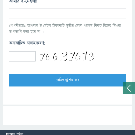
আমার ই-মেইলঃ
গোপনীয়তাঃ আপনার ই-মেইল ঠিকানাটি তৃতীয় কোন পক্ষের নিকট বিক্রয় কিংবা
ভাগাভাগি করা হবে না ।
অনাযাচিত যাচাইকরণ:
মতামত পাঠান