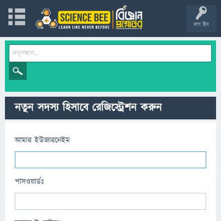
লগ ইন
নতুন সদস্য হিসাবে রেজিস্ট্রেশন করুন
আমার ইউজারনেইম
পাসওয়ার্ডঃ