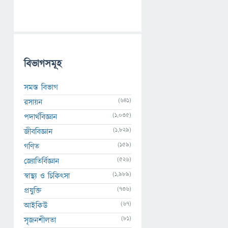
বিভাগসমূহ
সমস্ত বিভাগ
(641)
রসায়ন
(1,035)
পদার্থবিজ্ঞান
(1,829)
জীববিজ্ঞান
(159)
গণিত
(526)
জ্যোতির্বিজ্ঞান
(1,989)
স্বাস্থ্য ও চিকিৎসা
(736)
প্রযুক্তি
(67)
আইকিউ
(81)
সৃজনশীলতা