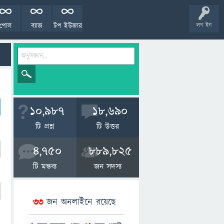
পোল
ব্যাজ
টপ ইউজার
লগ ইন
10,987
18,690
টি প্রশ্ন
টি উত্তর
4,750
889,825
টি মন্তব্য
জন সদস্য
33
জন অনলাইনে রয়েছে