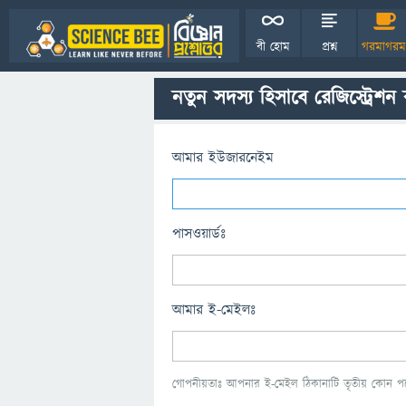
বী হোম
প্রশ্ন
গরমাগরম
নতুন সদস্য হিসাবে রেজিস্ট্রেশন
আমার ইউজারনেইম
পাসওয়ার্ডঃ
আমার ই-মেইলঃ
গোপনীয়তাঃ আপনার ই-মেইল ঠিকানাটি তৃতীয় কোন পক্ষ