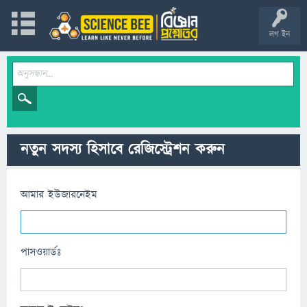
লগ ইন
নতুন সদস্য হিসাবে রেজিস্ট্রেশন করুন
আমার ইউজারনেইম
পাসওয়ার্ডঃ