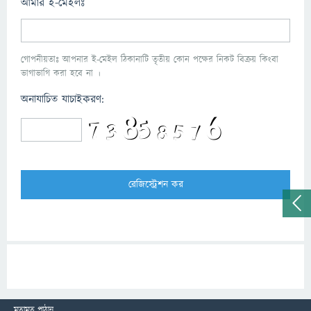
আমার ই-মেইলঃ
গোপনীয়তাঃ আপনার ই-মেইল ঠিকানাটি তৃতীয় কোন পক্ষের নিকট বিক্রয় কিংবা
ভাগাভাগি করা হবে না ।
অনাযাচিত যাচাইকরণ:
মতামত পাঠান