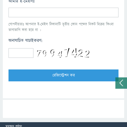
আমার ই-মেইলঃ
গোপনীয়তাঃ আপনার ই-মেইল ঠিকানাটি তৃতীয় কোন পক্ষের নিকট বিক্রয় কিংবা
ভাগাভাগি করা হবে না ।
অনাযাচিত যাচাইকরণ:
মতামত পাঠান