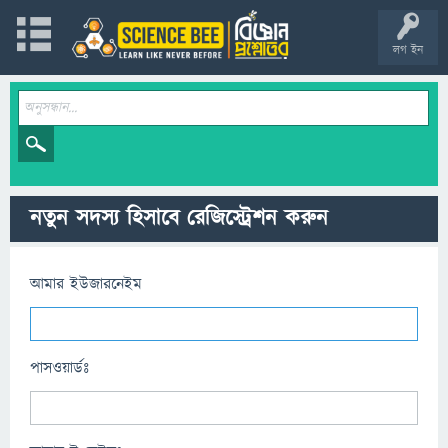
লগ ইন
নতুন সদস্য হিসাবে রেজিস্ট্রেশন করুন
আমার ইউজারনেইম
পাসওয়ার্ডঃ