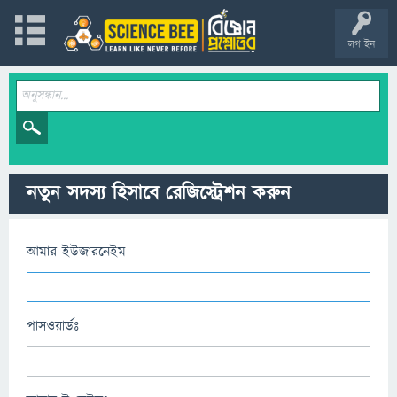
লগ ইন
নতুন সদস্য হিসাবে রেজিস্ট্রেশন করুন
আমার ইউজারনেইম
পাসওয়ার্ডঃ