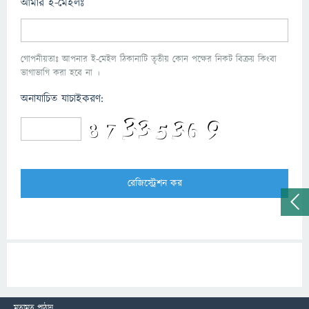
আমার ই-মেইলঃ
গোপনীয়তাঃ আপনার ই-মেইল ঠিকানাটি তৃতীয় কোন পক্ষের নিকট বিক্রয় কিংবা
ভাগাভাগি করা হবে না ।
অনাযাচিত যাচাইকরণ:
মতামত পাঠান