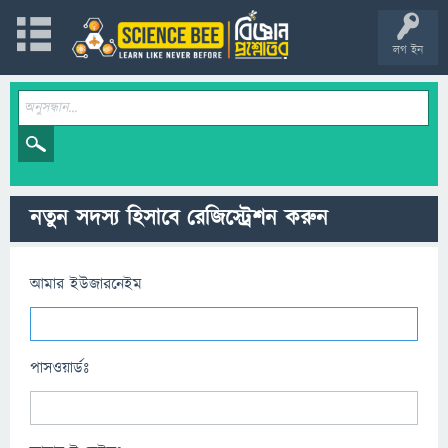
লগ ইন
নতুন সদস্য হিসাবে রেজিস্ট্রেশন করুন
আমার ইউজারনেইম
পাসওয়ার্ডঃ