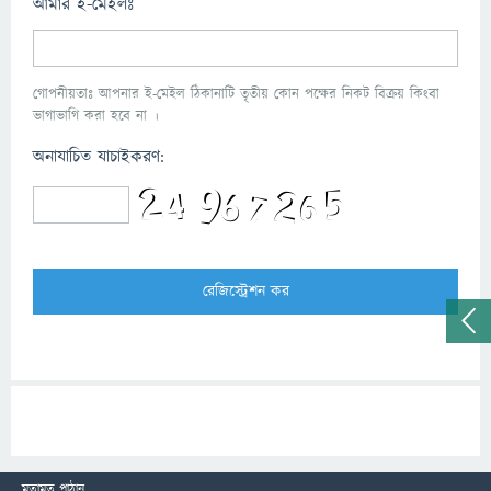
আমার ই-মেইলঃ
গোপনীয়তাঃ আপনার ই-মেইল ঠিকানাটি তৃতীয় কোন পক্ষের নিকট বিক্রয় কিংবা
ভাগাভাগি করা হবে না ।
অনাযাচিত যাচাইকরণ:
মতামত পাঠান