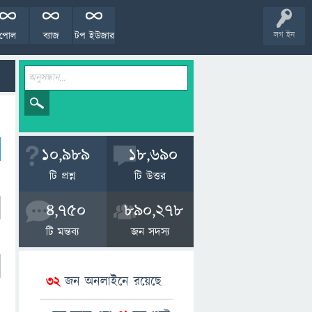
পোল
ব্যাজ
টপ ইউজার
লগ ইন
10,989
18,690
টি প্রশ্ন
টি উত্তর
4,750
890,278
টি মন্তব্য
জন সদস্য
32
জন অনলাইনে রয়েছে