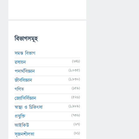
বিভাগসমূহ
সমস্ত বিভাগ
(641)
রসায়ন
(1,035)
পদার্থবিজ্ঞান
(1,830)
জীববিজ্ঞান
(159)
গণিত
(526)
জ্যোতির্বিজ্ঞান
(1,989)
স্বাস্থ্য ও চিকিৎসা
(736)
প্রযুক্তি
(67)
আইকিউ
(81)
সৃজনশীলতা