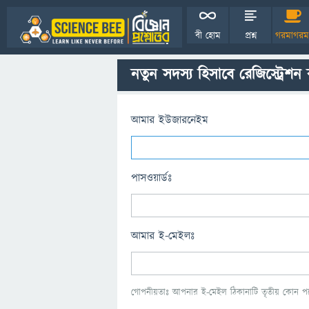
বী হোম
প্রশ্ন
গরমাগরম
নতুন সদস্য হিসাবে রেজিস্ট্রেশন
আমার ইউজারনেইম
পাসওয়ার্ডঃ
আমার ই-মেইলঃ
গোপনীয়তাঃ আপনার ই-মেইল ঠিকানাটি তৃতীয় কোন পক্ষ