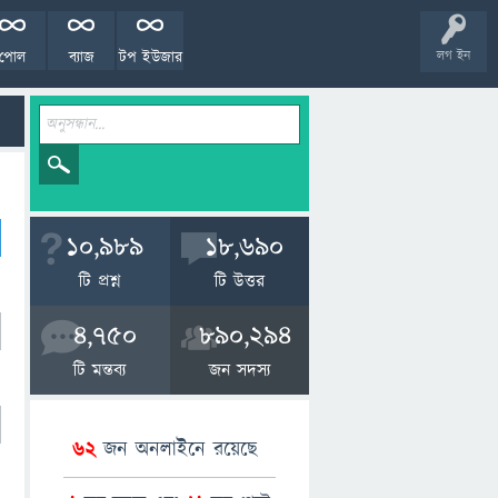
পোল
ব্যাজ
টপ ইউজার
লগ ইন
10,989
18,690
টি প্রশ্ন
টি উত্তর
4,750
890,294
টি মন্তব্য
জন সদস্য
62
জন অনলাইনে রয়েছে