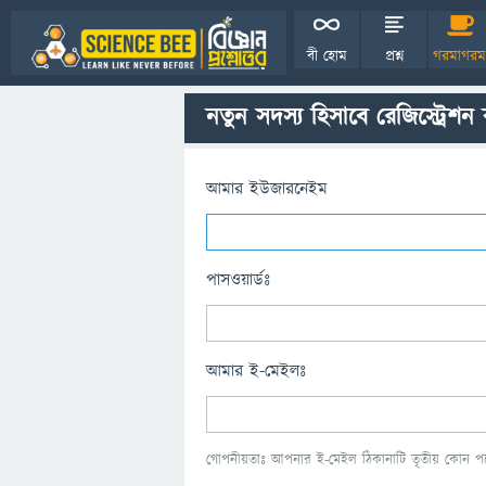
বী হোম
প্রশ্ন
গরমাগরম
নতুন সদস্য হিসাবে রেজিস্ট্রেশন
আমার ইউজারনেইম
পাসওয়ার্ডঃ
আমার ই-মেইলঃ
গোপনীয়তাঃ আপনার ই-মেইল ঠিকানাটি তৃতীয় কোন পক্ষ