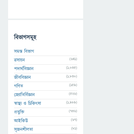
বিভাগসমূহ
সমস্ত বিভাগ
(641)
রসায়ন
(1,035)
পদার্থবিজ্ঞান
(1,830)
জীববিজ্ঞান
(159)
গণিত
(526)
জ্যোতির্বিজ্ঞান
(1,989)
স্বাস্থ্য ও চিকিৎসা
(736)
প্রযুক্তি
(67)
আইকিউ
(81)
সৃজনশীলতা