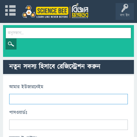
লগ ইন
নতুন সদস্য হিসাবে রেজিস্ট্রেশন করুন
আমার ইউজারনেইম
পাসওয়ার্ডঃ