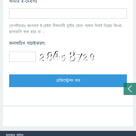
আমার ই-মেইলঃ
গোপনীয়তাঃ আপনার ই-মেইল ঠিকানাটি তৃতীয় কোন পক্ষের নিকট বিক্রয় কিংবা
ভাগাভাগি করা হবে না ।
অনাযাচিত যাচাইকরণ:
মতামত পাঠান