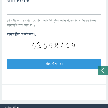
আমার ই-মেইলঃ
গোপনীয়তাঃ আপনার ই-মেইল ঠিকানাটি তৃতীয় কোন পক্ষের নিকট বিক্রয় কিংবা
ভাগাভাগি করা হবে না ।
অনাযাচিত যাচাইকরণ:
মতামত পাঠান