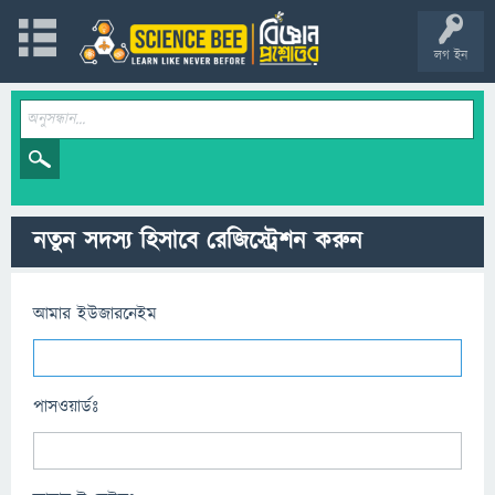
লগ ইন
নতুন সদস্য হিসাবে রেজিস্ট্রেশন করুন
আমার ইউজারনেইম
পাসওয়ার্ডঃ