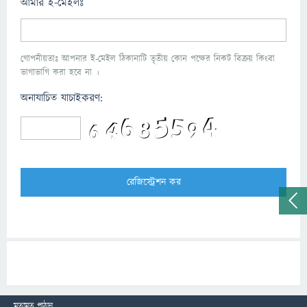
আমার ই-মেইলঃ
গোপনীয়তাঃ আপনার ই-মেইল ঠিকানাটি তৃতীয় কোন পক্ষের নিকট বিক্রয় কিংবা
ভাগাভাগি করা হবে না ।
অনাযাচিত যাচাইকরণ:
মতামত পাঠান