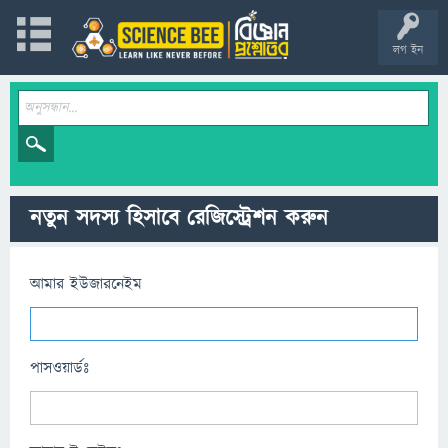
লগ ইন
নতুন সদস্য হিসাবে রেজিস্ট্রেশন করুন
আমার ইউজারনেইম
পাসওয়ার্ডঃ