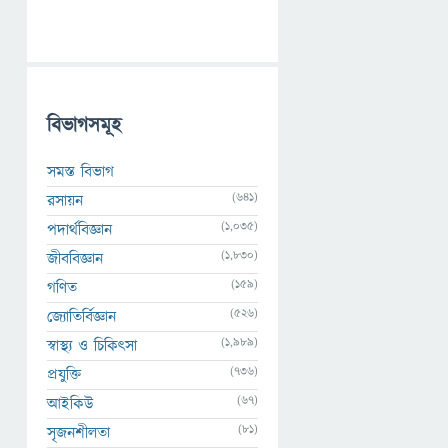
বিভাগসমূহ
সমস্ত বিভাগ
(641)
রসায়ন
(1,035)
পদার্থবিজ্ঞান
(1,830)
জীববিজ্ঞান
(159)
গণিত
(526)
জ্যোতির্বিজ্ঞান
(1,989)
স্বাস্থ্য ও চিকিৎসা
(736)
প্রযুক্তি
(67)
আইকিউ
(81)
সৃজনশীলতা