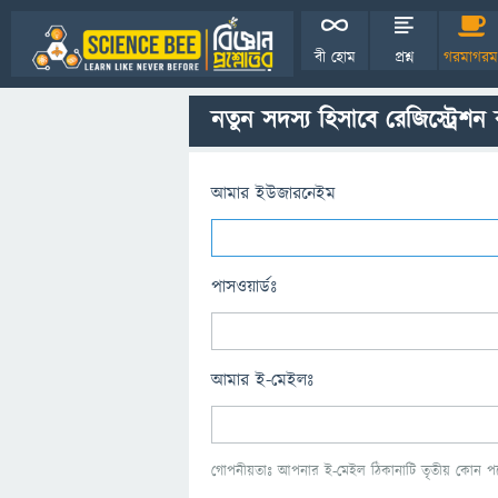
বী হোম
প্রশ্ন
গরমাগরম
নতুন সদস্য হিসাবে রেজিস্ট্রেশন
আমার ইউজারনেইম
পাসওয়ার্ডঃ
আমার ই-মেইলঃ
গোপনীয়তাঃ আপনার ই-মেইল ঠিকানাটি তৃতীয় কোন পক্ষ