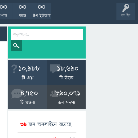
পোল
ব্যাজ
টপ ইউজার
লগ ইন
10,988
18,690
টি প্রশ্ন
টি উত্তর
4,750
890,071
টি মন্তব্য
জন সদস্য
39
জন অনলাইনে রয়েছে