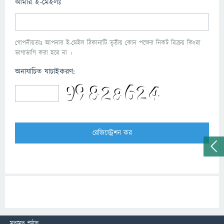
আমার ই-মেইলঃ
গোপনীয়তাঃ আপনার ই-মেইল ঠিকানাটি তৃতীয় কোন পক্ষের নিকট বিক্রয় কিংবা
ভাগাভাগি করা হবে না ।
অনাযাচিত যাচাইকরণ:
মতামত পাঠান