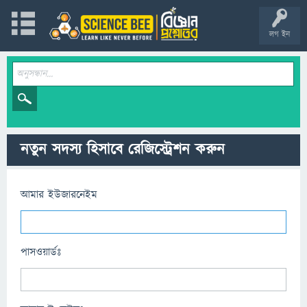
লগ ইন
নতুন সদস্য হিসাবে রেজিস্ট্রেশন করুন
আমার ইউজারনেইম
পাসওয়ার্ডঃ