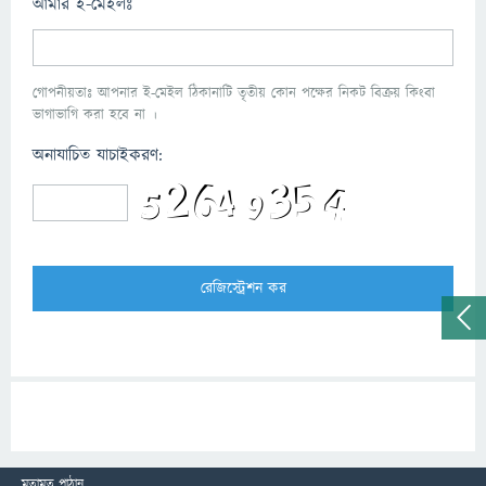
আমার ই-মেইলঃ
গোপনীয়তাঃ আপনার ই-মেইল ঠিকানাটি তৃতীয় কোন পক্ষের নিকট বিক্রয় কিংবা
ভাগাভাগি করা হবে না ।
অনাযাচিত যাচাইকরণ:
মতামত পাঠান