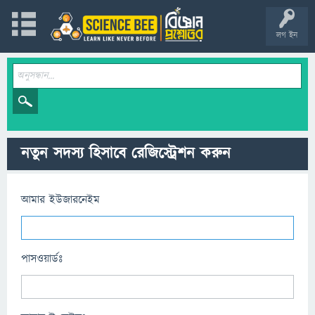
লগ ইন
নতুন সদস্য হিসাবে রেজিস্ট্রেশন করুন
আমার ইউজারনেইম
পাসওয়ার্ডঃ