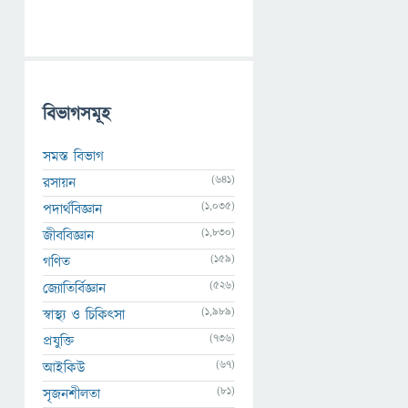
বিভাগসমূহ
সমস্ত বিভাগ
(641)
রসায়ন
(1,035)
পদার্থবিজ্ঞান
(1,830)
জীববিজ্ঞান
(159)
গণিত
(526)
জ্যোতির্বিজ্ঞান
(1,989)
স্বাস্থ্য ও চিকিৎসা
(736)
প্রযুক্তি
(67)
আইকিউ
(81)
সৃজনশীলতা