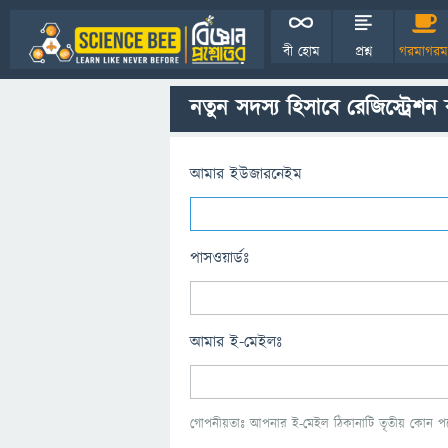
বী হোম
প্রশ্ন
গরমাগরম
নতুন সদস্য হিসাবে রেজিস্ট্রেশন
আমার ইউজারনেইম
পাসওয়ার্ডঃ
আমার ই-মেইলঃ
গোপনীয়তাঃ আপনার ই-মেইল ঠিকানাটি তৃতীয় কোন পক্ষ