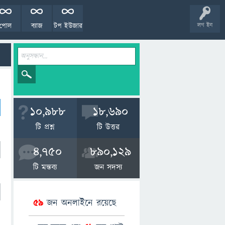
পোল
ব্যাজ
টপ ইউজার
লগ ইন
10,988
18,690
টি প্রশ্ন
টি উত্তর
4,750
890,129
টি মন্তব্য
জন সদস্য
59
জন অনলাইনে রয়েছে