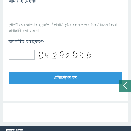
আমার ই-মেইলঃ
গোপনীয়তাঃ আপনার ই-মেইল ঠিকানাটি তৃতীয় কোন পক্ষের নিকট বিক্রয় কিংবা
ভাগাভাগি করা হবে না ।
অনাযাচিত যাচাইকরণ:
মতামত পাঠান