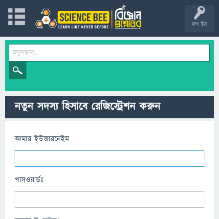
লগ ইন
নতুন সদস্য হিসাবে রেজিস্ট্রেশন করুন
আমার ইউজারনেইম
পাসওয়ার্ডঃ