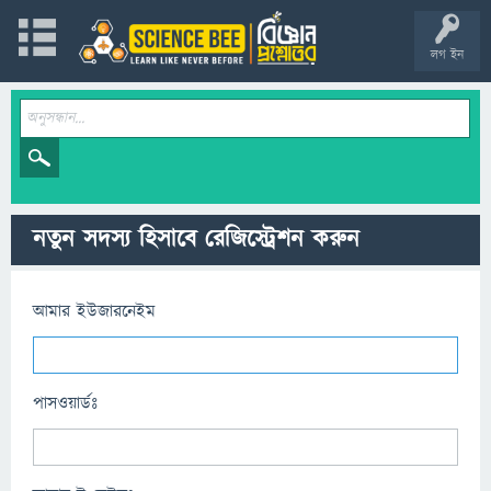
লগ ইন
নতুন সদস্য হিসাবে রেজিস্ট্রেশন করুন
আমার ইউজারনেইম
পাসওয়ার্ডঃ