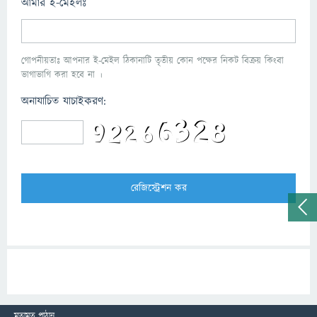
আমার ই-মেইলঃ
গোপনীয়তাঃ আপনার ই-মেইল ঠিকানাটি তৃতীয় কোন পক্ষের নিকট বিক্রয় কিংবা
ভাগাভাগি করা হবে না ।
অনাযাচিত যাচাইকরণ:
মতামত পাঠান