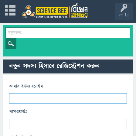
লগ ইন
নতুন সদস্য হিসাবে রেজিস্ট্রেশন করুন
আমার ইউজারনেইম
পাসওয়ার্ডঃ