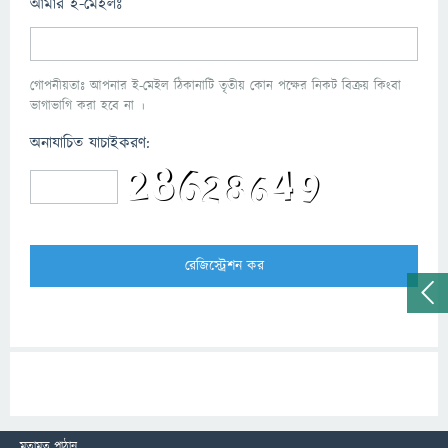
আমার ই-মেইলঃ
গোপনীয়তাঃ আপনার ই-মেইল ঠিকানাটি তৃতীয় কোন পক্ষের নিকট বিক্রয় কিংবা
ভাগাভাগি করা হবে না ।
অনাযাচিত যাচাইকরণ:
মতামত পাঠান