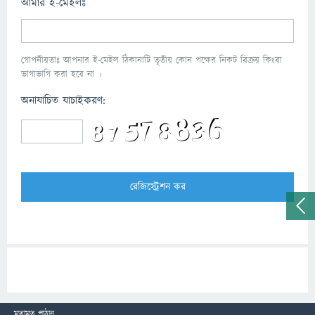
আমার ই-মেইলঃ
গোপনীয়তাঃ আপনার ই-মেইল ঠিকানাটি তৃতীয় কোন পক্ষের নিকট বিক্রয় কিংবা
ভাগাভাগি করা হবে না ।
অনাযাচিত যাচাইকরণ:
মতামত পাঠান