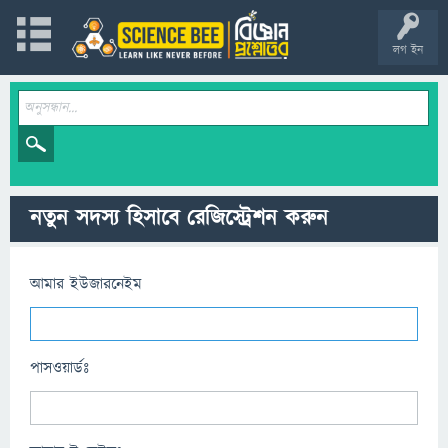
লগ ইন
নতুন সদস্য হিসাবে রেজিস্ট্রেশন করুন
আমার ইউজারনেইম
পাসওয়ার্ডঃ