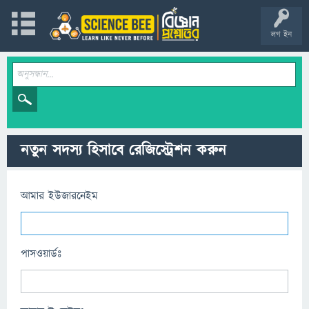
লগ ইন
নতুন সদস্য হিসাবে রেজিস্ট্রেশন করুন
আমার ইউজারনেইম
পাসওয়ার্ডঃ