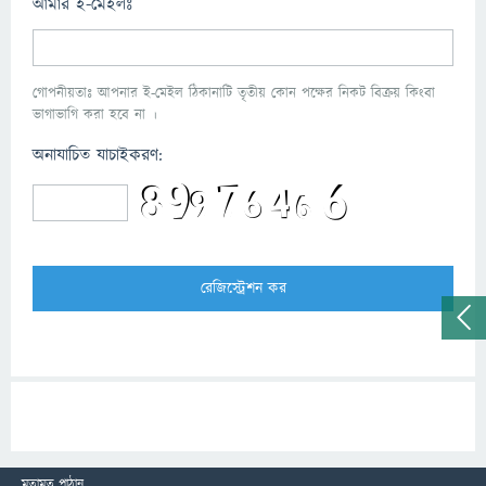
আমার ই-মেইলঃ
গোপনীয়তাঃ আপনার ই-মেইল ঠিকানাটি তৃতীয় কোন পক্ষের নিকট বিক্রয় কিংবা
ভাগাভাগি করা হবে না ।
অনাযাচিত যাচাইকরণ:
মতামত পাঠান