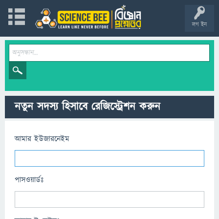
লগ ইন
নতুন সদস্য হিসাবে রেজিস্ট্রেশন করুন
আমার ইউজারনেইম
পাসওয়ার্ডঃ