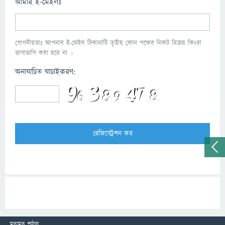
আমার ই-মেইলঃ
গোপনীয়তাঃ আপনার ই-মেইল ঠিকানাটি তৃতীয় কোন পক্ষের নিকট বিক্রয় কিংবা
ভাগাভাগি করা হবে না ।
অনাযাচিত যাচাইকরণ:
মতামত পাঠান