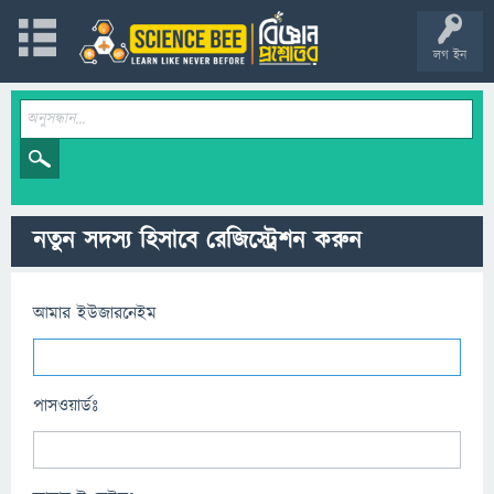
লগ ইন
নতুন সদস্য হিসাবে রেজিস্ট্রেশন করুন
আমার ইউজারনেইম
পাসওয়ার্ডঃ