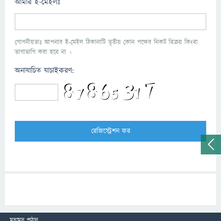
আমার ই-মেইলঃ
গোপনীয়তাঃ আপনার ই-মেইল ঠিকানাটি তৃতীয় কোন পক্ষের নিকট বিক্রয় কিংবা
ভাগাভাগি করা হবে না ।
অনাযাচিত যাচাইকরণ:
মতামত পাঠান