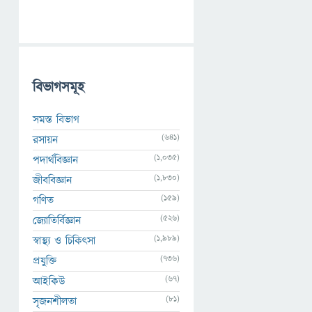
বিভাগসমূহ
সমস্ত বিভাগ
(641)
রসায়ন
(1,035)
পদার্থবিজ্ঞান
(1,830)
জীববিজ্ঞান
(159)
গণিত
(526)
জ্যোতির্বিজ্ঞান
(1,989)
স্বাস্থ্য ও চিকিৎসা
(736)
প্রযুক্তি
(67)
আইকিউ
(81)
সৃজনশীলতা