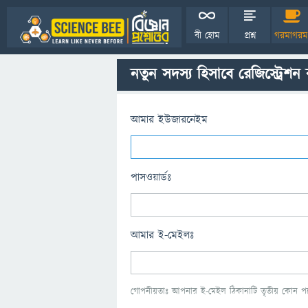
বী হোম
প্রশ্ন
গরমাগরম
নতুন সদস্য হিসাবে রেজিস্ট্রেশন
আমার ইউজারনেইম
পাসওয়ার্ডঃ
আমার ই-মেইলঃ
গোপনীয়তাঃ আপনার ই-মেইল ঠিকানাটি তৃতীয় কোন পক্ষ