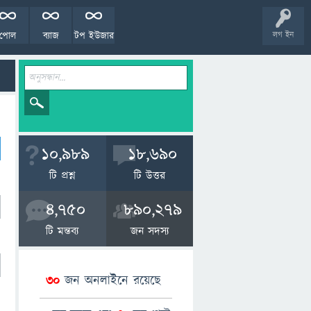
পোল
ব্যাজ
টপ ইউজার
লগ ইন
10,989
18,690
টি প্রশ্ন
টি উত্তর
4,750
890,279
টি মন্তব্য
জন সদস্য
30
জন অনলাইনে রয়েছে