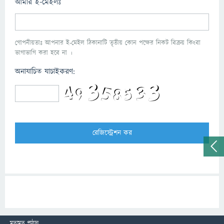
আমার ই-মেইলঃ
গোপনীয়তাঃ আপনার ই-মেইল ঠিকানাটি তৃতীয় কোন পক্ষের নিকট বিক্রয় কিংবা
ভাগাভাগি করা হবে না ।
অনাযাচিত যাচাইকরণ:
মতামত পাঠান