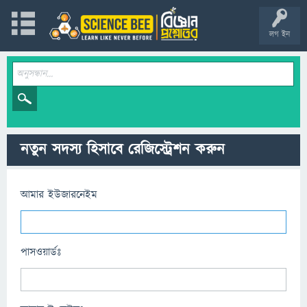
লগ ইন
নতুন সদস্য হিসাবে রেজিস্ট্রেশন করুন
আমার ইউজারনেইম
পাসওয়ার্ডঃ