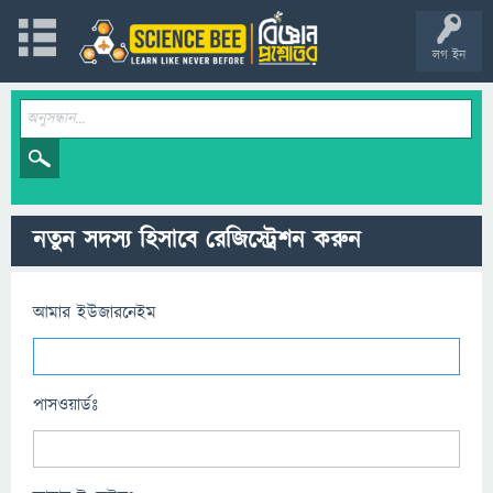
লগ ইন
নতুন সদস্য হিসাবে রেজিস্ট্রেশন করুন
আমার ইউজারনেইম
পাসওয়ার্ডঃ