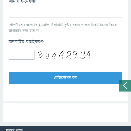
আমার ই-মেইলঃ
গোপনীয়তাঃ আপনার ই-মেইল ঠিকানাটি তৃতীয় কোন পক্ষের নিকট বিক্রয় কিংবা
ভাগাভাগি করা হবে না ।
অনাযাচিত যাচাইকরণ:
মতামত পাঠান