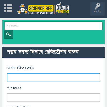
লগ ইন
নতুন সদস্য হিসাবে রেজিস্ট্রেশন করুন
আমার ইউজারনেইম
পাসওয়ার্ডঃ