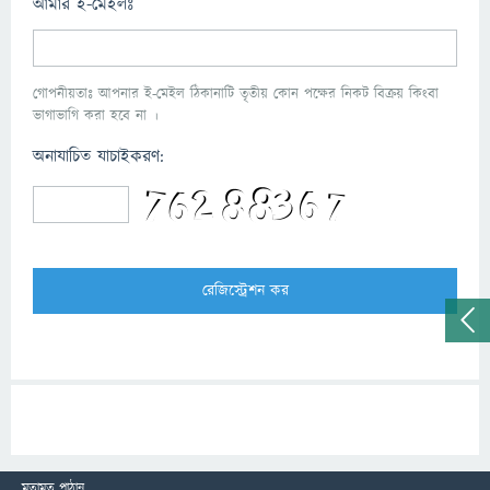
আমার ই-মেইলঃ
গোপনীয়তাঃ আপনার ই-মেইল ঠিকানাটি তৃতীয় কোন পক্ষের নিকট বিক্রয় কিংবা
ভাগাভাগি করা হবে না ।
অনাযাচিত যাচাইকরণ:
মতামত পাঠান