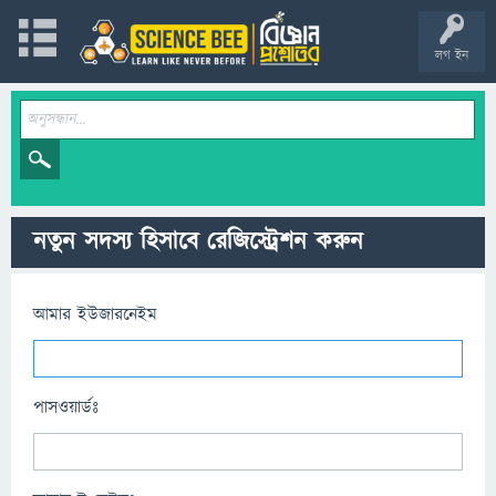
লগ ইন
নতুন সদস্য হিসাবে রেজিস্ট্রেশন করুন
আমার ইউজারনেইম
পাসওয়ার্ডঃ