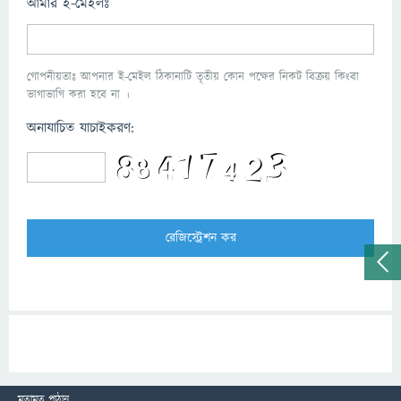
আমার ই-মেইলঃ
গোপনীয়তাঃ আপনার ই-মেইল ঠিকানাটি তৃতীয় কোন পক্ষের নিকট বিক্রয় কিংবা
ভাগাভাগি করা হবে না ।
অনাযাচিত যাচাইকরণ:
মতামত পাঠান