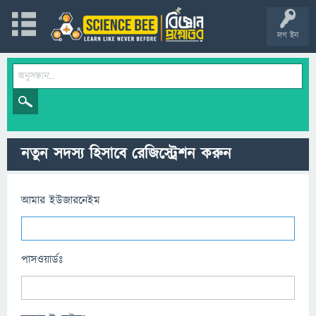
লগ ইন
নতুন সদস্য হিসাবে রেজিস্ট্রেশন করুন
আমার ইউজারনেইম
পাসওয়ার্ডঃ