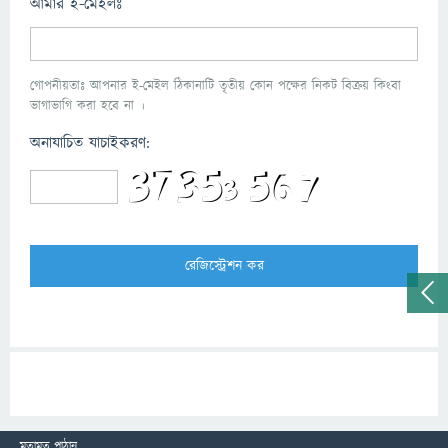
আমার ই-মেইলঃ
গোপনীয়তাঃ আপনার ই-মেইল ঠিকানাটি তৃতীয় কোন পক্ষের নিকট বিক্রয় কিংবা
ভাগাভাগি করা হবে না ।
অনাযাচিত যাচাইকরণ:
মতামত পাঠান