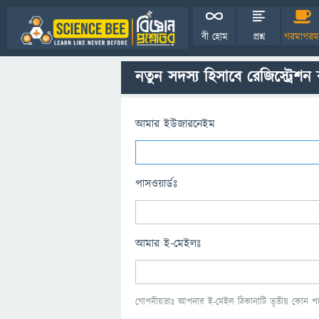
বী হোম
প্রশ্ন
গরমাগরম
নতুন সদস্য হিসাবে রেজিস্ট্রেশন
আমার ইউজারনেইম
পাসওয়ার্ডঃ
আমার ই-মেইলঃ
গোপনীয়তাঃ আপনার ই-মেইল ঠিকানাটি তৃতীয় কোন পক্ষ