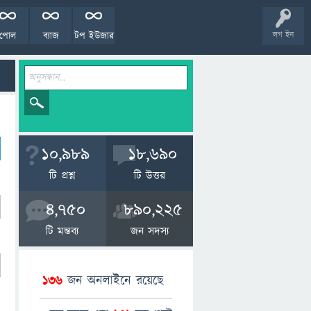
পোল
ব্যাজ
টপ ইউজার
লগ ইন
10,989
18,690
টি প্রশ্ন
টি উত্তর
4,750
890,225
টি মন্তব্য
জন সদস্য
136
জন অনলাইনে রয়েছে