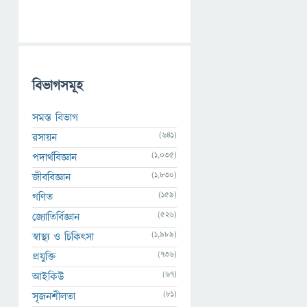
বিভাগসমূহ
সমস্ত বিভাগ
(641)
রসায়ন
(1,035)
পদার্থবিজ্ঞান
(1,830)
জীববিজ্ঞান
(159)
গণিত
(526)
জ্যোতির্বিজ্ঞান
(1,989)
স্বাস্থ্য ও চিকিৎসা
(736)
প্রযুক্তি
(67)
আইকিউ
(81)
সৃজনশীলতা