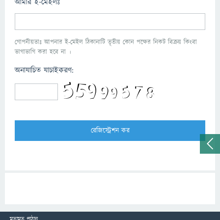
আমার ই-মেইলঃ
গোপনীয়তাঃ আপনার ই-মেইল ঠিকানাটি তৃতীয় কোন পক্ষের নিকট বিক্রয় কিংবা
ভাগাভাগি করা হবে না ।
অনাযাচিত যাচাইকরণ:
মতামত পাঠান