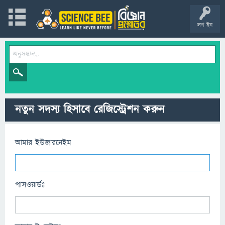
লগ ইন
নতুন সদস্য হিসাবে রেজিস্ট্রেশন করুন
আমার ইউজারনেইম
পাসওয়ার্ডঃ