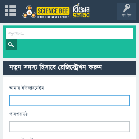
লগ ইন
নতুন সদস্য হিসাবে রেজিস্ট্রেশন করুন
আমার ইউজারনেইম
পাসওয়ার্ডঃ