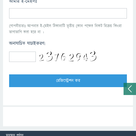
আমার ই-মেইলঃ
গোপনীয়তাঃ আপনার ই-মেইল ঠিকানাটি তৃতীয় কোন পক্ষের নিকট বিক্রয় কিংবা
ভাগাভাগি করা হবে না ।
অনাযাচিত যাচাইকরণ:
মতামত পাঠান