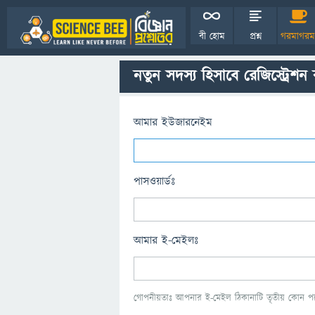
বী হোম
প্রশ্ন
গরমাগরম
নতুন সদস্য হিসাবে রেজিস্ট্রেশন
আমার ইউজারনেইম
পাসওয়ার্ডঃ
আমার ই-মেইলঃ
গোপনীয়তাঃ আপনার ই-মেইল ঠিকানাটি তৃতীয় কোন পক্ষ