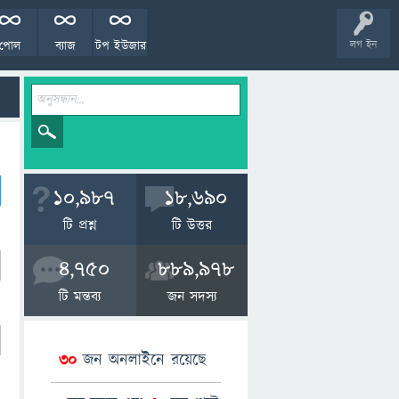
পোল
ব্যাজ
টপ ইউজার
লগ ইন
10,987
18,690
টি প্রশ্ন
টি উত্তর
4,750
889,978
টি মন্তব্য
জন সদস্য
30
জন অনলাইনে রয়েছে