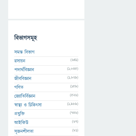
বিভাগসমূহ
সমস্ত বিভাগ
(641)
রসায়ন
(1,035)
পদার্থবিজ্ঞান
(1,829)
জীববিজ্ঞান
(159)
গণিত
(526)
জ্যোতির্বিজ্ঞান
(1,989)
স্বাস্থ্য ও চিকিৎসা
(736)
প্রযুক্তি
(67)
আইকিউ
(81)
সৃজনশীলতা