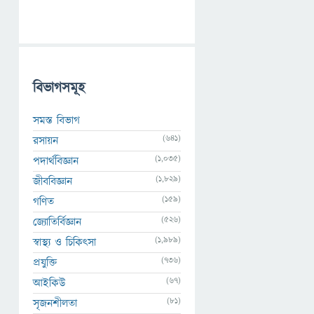
বিভাগসমূহ
সমস্ত বিভাগ
(641)
রসায়ন
(1,035)
পদার্থবিজ্ঞান
(1,829)
জীববিজ্ঞান
(159)
গণিত
(526)
জ্যোতির্বিজ্ঞান
(1,989)
স্বাস্থ্য ও চিকিৎসা
(736)
প্রযুক্তি
(67)
আইকিউ
(81)
সৃজনশীলতা