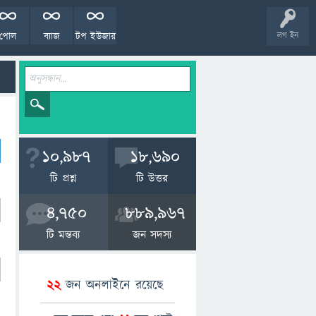
পোল
ব্যাজ
টপ ইউজার
লগ ইন
10,987
18,690
টি প্রশ্ন
টি উত্তর
4,750
889,967
টি মন্তব্য
জন সদস্য
22
জন অনলাইনে রয়েছে