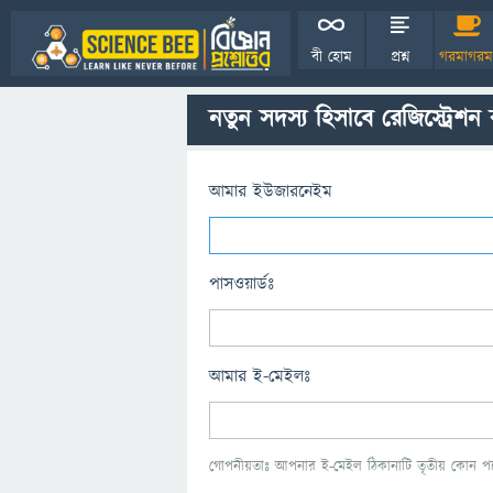
বী হোম
প্রশ্ন
গরমাগরম
নতুন সদস্য হিসাবে রেজিস্ট্রেশন
আমার ইউজারনেইম
পাসওয়ার্ডঃ
আমার ই-মেইলঃ
গোপনীয়তাঃ আপনার ই-মেইল ঠিকানাটি তৃতীয় কোন পক্ষ