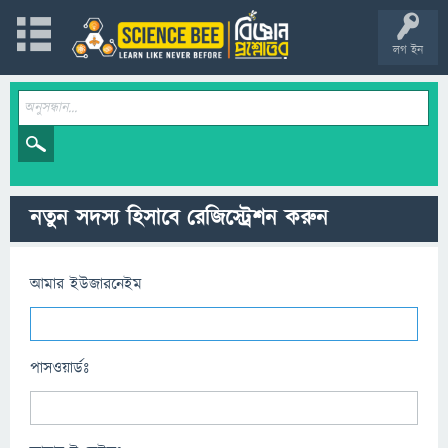
লগ ইন
নতুন সদস্য হিসাবে রেজিস্ট্রেশন করুন
আমার ইউজারনেইম
পাসওয়ার্ডঃ