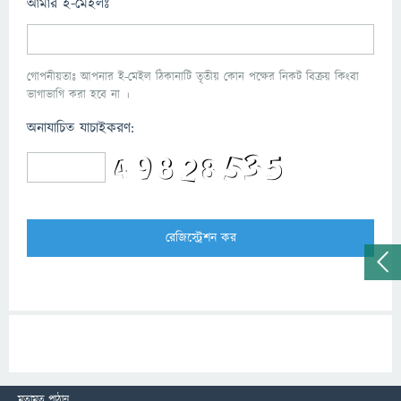
আমার ই-মেইলঃ
গোপনীয়তাঃ আপনার ই-মেইল ঠিকানাটি তৃতীয় কোন পক্ষের নিকট বিক্রয় কিংবা
ভাগাভাগি করা হবে না ।
অনাযাচিত যাচাইকরণ:
মতামত পাঠান