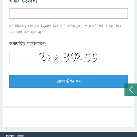
আমার ই-মেইলঃ
গোপনীয়তাঃ আপনার ই-মেইল ঠিকানাটি তৃতীয় কোন পক্ষের নিকট বিক্রয় কিংবা
ভাগাভাগি করা হবে না ।
অনাযাচিত যাচাইকরণ:
মতামত পাঠান