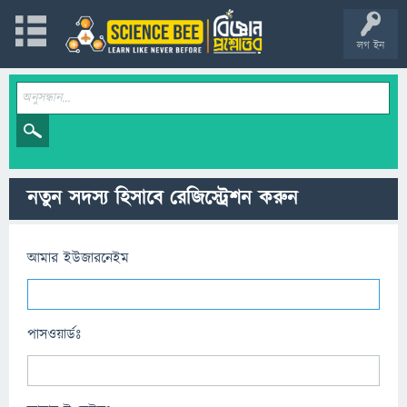
লগ ইন
নতুন সদস্য হিসাবে রেজিস্ট্রেশন করুন
আমার ইউজারনেইম
পাসওয়ার্ডঃ