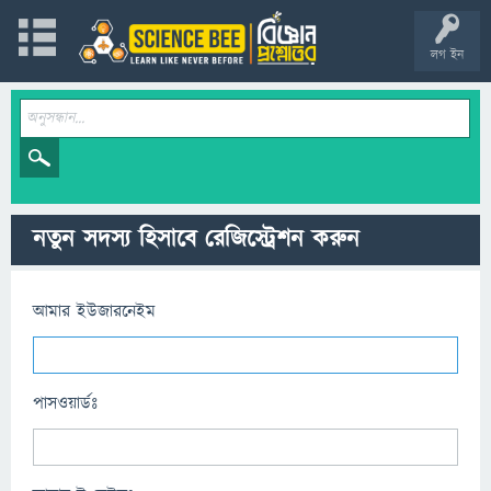
লগ ইন
নতুন সদস্য হিসাবে রেজিস্ট্রেশন করুন
আমার ইউজারনেইম
পাসওয়ার্ডঃ