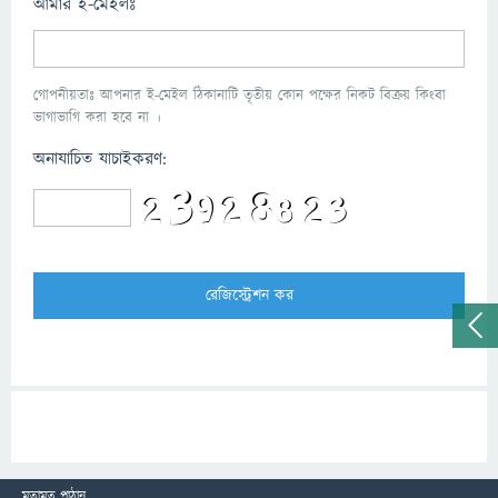
আমার ই-মেইলঃ
গোপনীয়তাঃ আপনার ই-মেইল ঠিকানাটি তৃতীয় কোন পক্ষের নিকট বিক্রয় কিংবা
ভাগাভাগি করা হবে না ।
অনাযাচিত যাচাইকরণ:
মতামত পাঠান