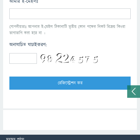
আমার ই-মেইলঃ
গোপনীয়তাঃ আপনার ই-মেইল ঠিকানাটি তৃতীয় কোন পক্ষের নিকট বিক্রয় কিংবা
ভাগাভাগি করা হবে না ।
অনাযাচিত যাচাইকরণ:
মতামত পাঠান