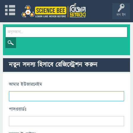
লগ ইন
নতুন সদস্য হিসাবে রেজিস্ট্রেশন করুন
আমার ইউজারনেইম
পাসওয়ার্ডঃ