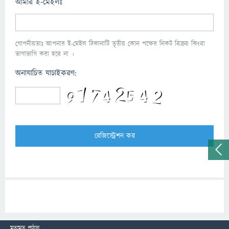
আমার ই-মেইলঃ
গোপনীয়তাঃ আপনার ই-মেইল ঠিকানাটি তৃতীয় কোন পক্ষের নিকট বিক্রয় কিংবা
ভাগাভাগি করা হবে না ।
অনাযাচিত যাচাইকরণ:
মতামত পাঠান