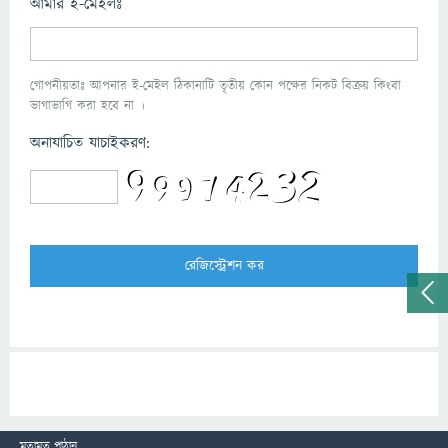
আমার ই-মেইলঃ
গোপনীয়তাঃ আপনার ই-মেইল ঠিকানাটি তৃতীয় কোন পক্ষের নিকট বিক্রয় কিংবা
ভাগাভাগি করা হবে না ।
অনাযাচিত যাচাইকরণ:
মতামত পাঠান