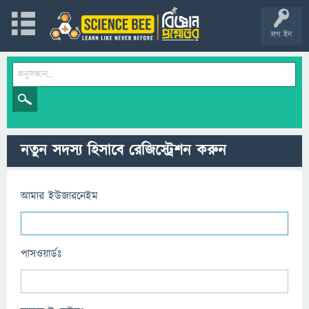
লগ ইন
নতুন সদস্য হিসাবে রেজিস্ট্রেশন করুন
আমার ইউজারনেইম
পাসওয়ার্ডঃ