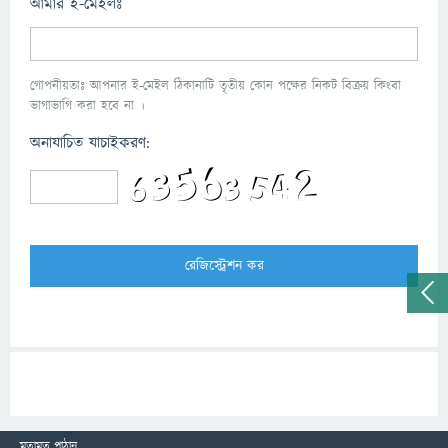
আমার ই-মেইলঃ
গোপনীয়তাঃ আপনার ই-মেইল ঠিকানাটি তৃতীয় কোন পক্ষের নিকট বিক্রয় কিংবা
ভাগাভাগি করা হবে না ।
অনাযাচিত যাচাইকরণ:
মতামত পাঠান