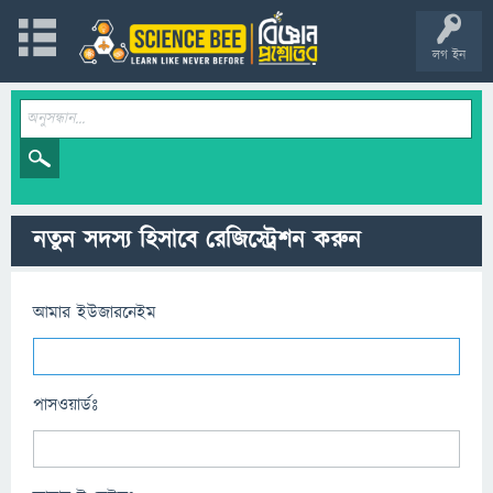
লগ ইন
নতুন সদস্য হিসাবে রেজিস্ট্রেশন করুন
আমার ইউজারনেইম
পাসওয়ার্ডঃ