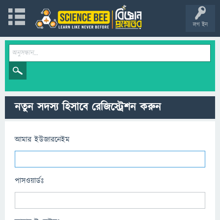
লগ ইন
নতুন সদস্য হিসাবে রেজিস্ট্রেশন করুন
আমার ইউজারনেইম
পাসওয়ার্ডঃ