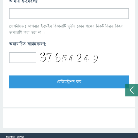
আমার ই-মেইলঃ
গোপনীয়তাঃ আপনার ই-মেইল ঠিকানাটি তৃতীয় কোন পক্ষের নিকট বিক্রয় কিংবা
ভাগাভাগি করা হবে না ।
অনাযাচিত যাচাইকরণ:
মতামত পাঠান