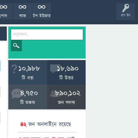
পোল
ব্যাজ
টপ ইউজার
লগ ইন
10,988
18,690
টি প্রশ্ন
টি উত্তর
4,750
890,102
টি মন্তব্য
জন সদস্য
42
জন অনলাইনে রয়েছে