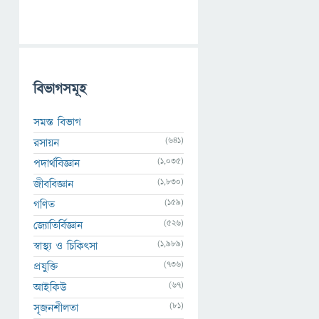
বিভাগসমূহ
সমস্ত বিভাগ
(641)
রসায়ন
(1,035)
পদার্থবিজ্ঞান
(1,830)
জীববিজ্ঞান
(159)
গণিত
(526)
জ্যোতির্বিজ্ঞান
(1,989)
স্বাস্থ্য ও চিকিৎসা
(736)
প্রযুক্তি
(67)
আইকিউ
(81)
সৃজনশীলতা