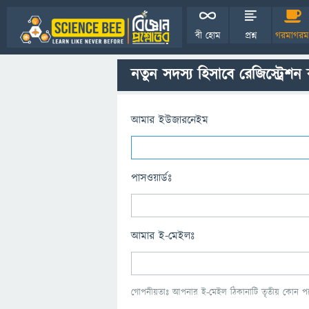
বী হোম
প্রশ্ন
গরমাগরম
নতুন সদস্য হিসাবে রেজিস্ট্রেশন
আমার ইউজারনেইম
পাসওয়ার্ডঃ
আমার ই-মেইলঃ
গোপনীয়তাঃ আপনার ই-মেইল ঠিকানাটি তৃতীয় কোন পক্ষ