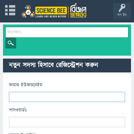
লগ ইন
নতুন সদস্য হিসাবে রেজিস্ট্রেশন করুন
আমার ইউজারনেইম
পাসওয়ার্ডঃ