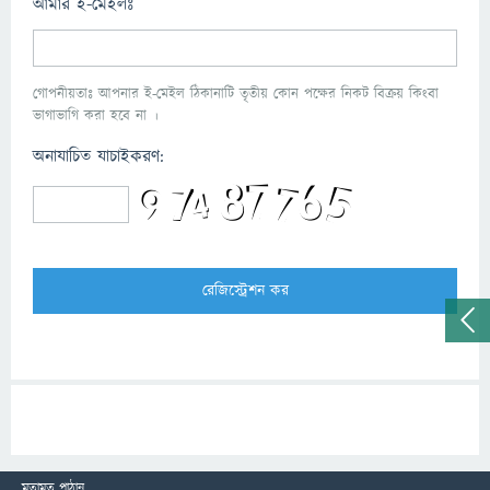
আমার ই-মেইলঃ
গোপনীয়তাঃ আপনার ই-মেইল ঠিকানাটি তৃতীয় কোন পক্ষের নিকট বিক্রয় কিংবা
ভাগাভাগি করা হবে না ।
অনাযাচিত যাচাইকরণ:
মতামত পাঠান