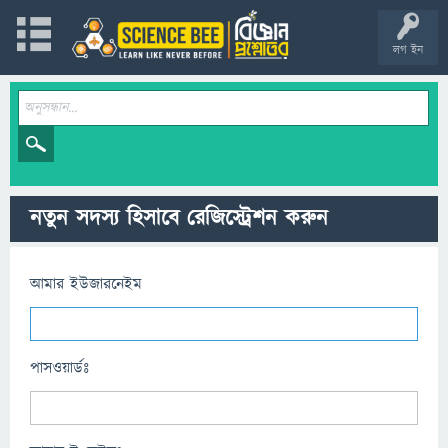
লগ ইন
নতুন সদস্য হিসাবে রেজিস্ট্রেশন করুন
আমার ইউজারনেইম
পাসওয়ার্ডঃ