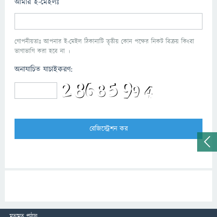
আমার ই-মেইলঃ
গোপনীয়তাঃ আপনার ই-মেইল ঠিকানাটি তৃতীয় কোন পক্ষের নিকট বিক্রয় কিংবা
ভাগাভাগি করা হবে না ।
অনাযাচিত যাচাইকরণ:
মতামত পাঠান