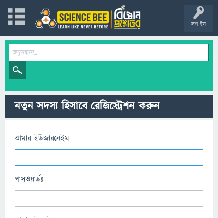
লগ ইন
নতুন সদস্য হিসাবে রেজিস্ট্রেশন করুন
আমার ইউজারনেইম
পাসওয়ার্ডঃ