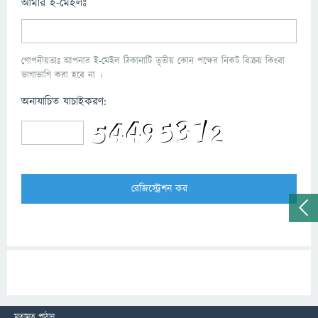
আমার ই-মেইলঃ
গোপনীয়তাঃ আপনার ই-মেইল ঠিকানাটি তৃতীয় কোন পক্ষের নিকট বিক্রয় কিংবা
ভাগাভাগি করা হবে না ।
অনাযাচিত যাচাইকরণ:
মতামত পাঠান