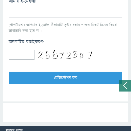
আমার ই-মেইলঃ
গোপনীয়তাঃ আপনার ই-মেইল ঠিকানাটি তৃতীয় কোন পক্ষের নিকট বিক্রয় কিংবা
ভাগাভাগি করা হবে না ।
অনাযাচিত যাচাইকরণ:
মতামত পাঠান