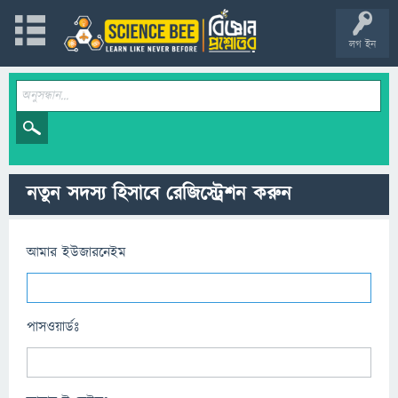
লগ ইন
নতুন সদস্য হিসাবে রেজিস্ট্রেশন করুন
আমার ইউজারনেইম
পাসওয়ার্ডঃ