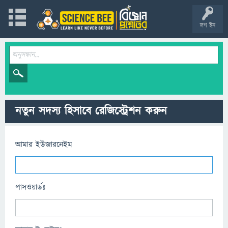
লগ ইন
নতুন সদস্য হিসাবে রেজিস্ট্রেশন করুন
আমার ইউজারনেইম
পাসওয়ার্ডঃ