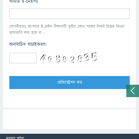
আমার ই-মেইলঃ
গোপনীয়তাঃ আপনার ই-মেইল ঠিকানাটি তৃতীয় কোন পক্ষের নিকট বিক্রয় কিংবা
ভাগাভাগি করা হবে না ।
অনাযাচিত যাচাইকরণ:
মতামত পাঠান