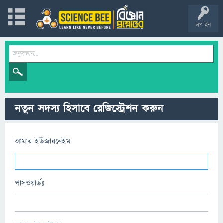
লগ ইন
নতুন সদস্য হিসাবে রেজিস্ট্রেশন করুন
আমার ইউজারনেইম
পাসওয়ার্ডঃ