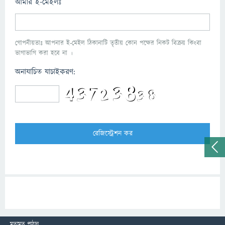
আমার ই-মেইলঃ
গোপনীয়তাঃ আপনার ই-মেইল ঠিকানাটি তৃতীয় কোন পক্ষের নিকট বিক্রয় কিংবা
ভাগাভাগি করা হবে না ।
অনাযাচিত যাচাইকরণ:
মতামত পাঠান